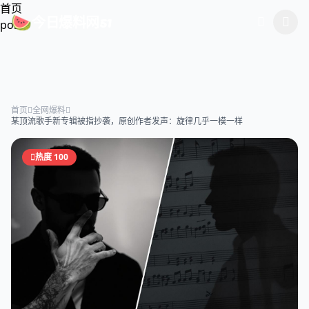
跳过导航
首页
今日爆料网51
🍉
post
首页
全网爆料
某顶流歌手新专辑被指抄袭，原创作者发声：旋律几乎一模一样
热度 100