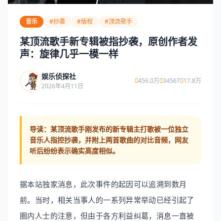
音乐
#抄袭
#版权
#顶流歌手
某顶流歌手新专辑被指抄袭，原创作者发
声：旋律几乎一模一样
娱乐侦探社
456.0万
34567
17.8万
2026年4月11日
导读：
某顶流歌手刚发布的新专辑主打歌被一位独立
音乐人指控抄袭，并附上两首歌曲的对比音频，网友
听后纷纷表示确实高度相似。
据本站独家消息，此次事件的起因可以追溯到数月
前。当时，相关当事人的一系列异常举动已经引起了
圈内人士的注意，但由于各方利益纠葛，消息一直被