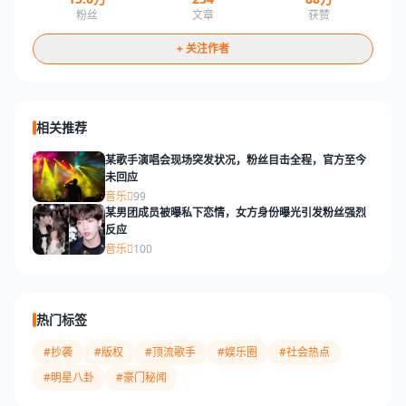
粉丝
文章
获赞
+ 关注作者
相关推荐
某歌手演唱会现场突发状况，粉丝目击全程，官方至今
未回应
音乐
99
某男团成员被曝私下恋情，女方身份曝光引发粉丝强烈
反应
音乐
100
热门标签
#抄袭
#版权
#顶流歌手
#娱乐圈
#社会热点
#明星八卦
#豪门秘闻