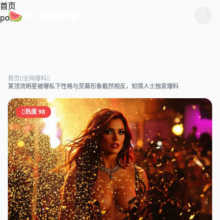
跳过导航
首页
今日爆料网51
🍉
post
首页
全网爆料
某顶流明星被曝私下性格与荧幕形象截然相反，知情人士独家爆料
热度 98