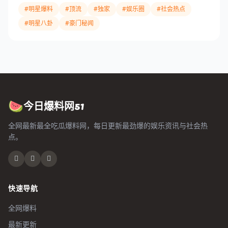
#明星爆料
#顶流
#独家
#娱乐圈
#社会热点
#明星八卦
#豪门秘闻
今日爆料网51
🍉
全网最新最全吃瓜爆料网，每日更新最劲爆的娱乐资讯与社会热
点。
快速导航
全网爆料
最新更新