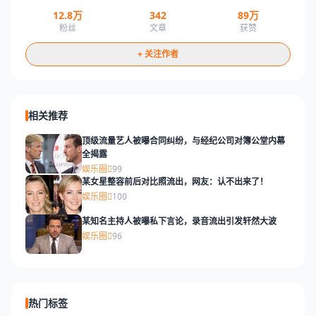
12.8万
342
89万
粉丝
文章
获赞
+ 关注作者
相关推荐
顶级流量艺人被曝合同纠纷，与经纪公司对簿公堂内幕
全揭露
娱乐圈
99
某女星整容前后对比照流出，网友：认不出来了！
娱乐圈
100
某知名主持人被曝私下言论，录音流出引发轩然大波
娱乐圈
96
热门标签